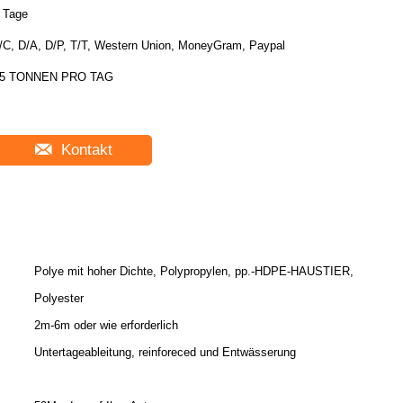
 Tage
/C, D/A, D/P, T/T, Western Union, MoneyGram, Paypal
5 TONNEN PRO TAG
Kontakt
Polye mit hoher Dichte, Polypropylen, pp.-HDPE-HAUSTIER,
Polyester
2m-6m oder wie erforderlich
Untertageableitung, reinforeced und Entwässerung