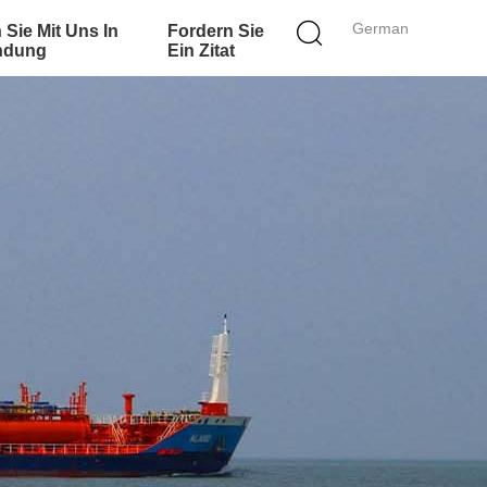
German
 Sie Mit Uns In
Fordern Sie
ndung
Ein Zitat