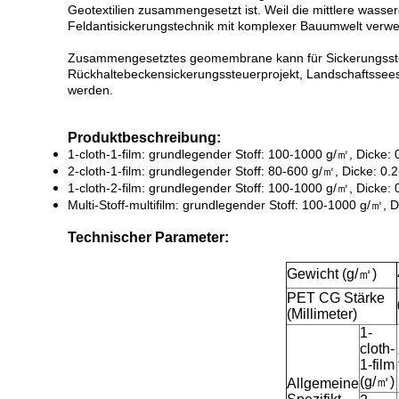
Geotextilien zusammengesetzt ist. Weil die mittlere was
Feldantisickerungstechnik mit komplexer Bauumwelt verw
Zusammengesetztes geomembrane kann für Sickerungssteue
Rückhaltebeckensickerungssteuerprojekt, Landschaftssees
werden.
Produktbeschreibung:
1-cloth-1-film: grundlegender Stoff: 100-1000 g/㎡, Dicke:
2-cloth-1-film: grundlegender Stoff: 80-600 g/㎡, Dicke: 0
1-cloth-2-film: grundlegender Stoff: 100-1000 g/㎡, Dicke:
Multi-Stoff-multifilm: grundlegender Stoff: 100-1000 g/㎡, 
Technischer Parameter:
Gewicht (g/㎡)
PET CG Stärke
(Millimeter)
1-
cloth-
1-film
(g/㎡)
Allgemeine