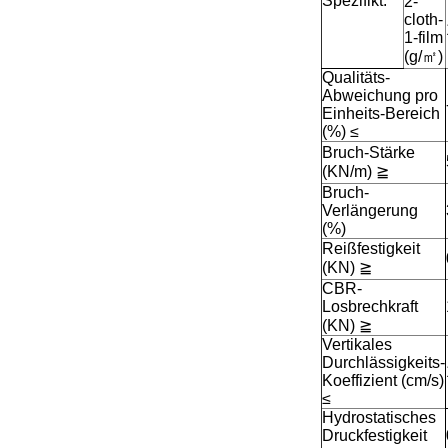
Spezifikt.
2-
cloth-
1-film
(g/㎡)
Qualitäts-
Abweichung pro
Einheits-Bereich
(%)
≤
Bruch-Stärke
(KN/m)
≧
Bruch-
Verlängerung
(%)
Reißfestigkeit
(KN)
≧
CBR-
Losbrechkraft
(KN)
≧
Vertikales
Durchlässigkeits-
Koeffizient (cm/s)
≤
Hydrostatisches
Druckfestigkeit