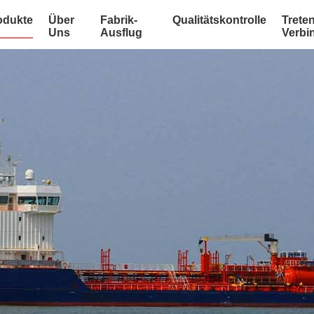
odukte
Über
Fabrik-
Qualitätskontrolle
Treten
Uns
Ausflug
Verbi