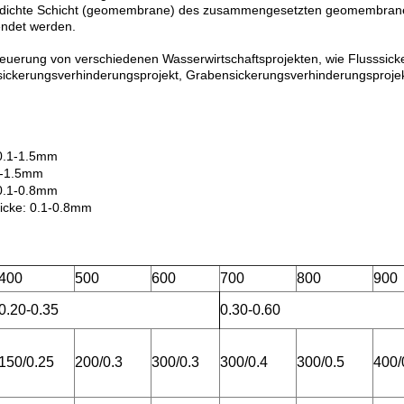
serdichte Schicht (geomembrane) des zusammengesetzten geomembrane d
endet werden.
rung von verschiedenen Wasserwirtschaftsprojekten, wie Flusssicke
ickerungsverhinderungsprojekt, Grabensickerungsverhinderungsprojekt
 0.1-1.5mm
.2-1.5mm
 0.1-0.8mm
Dicke: 0.1-0.8mm
400
500
600
700
800
900
0.20-0.35
0.30-0.60
150/0.25
200/0.3
300/0.3
300/0.4
300/0.5
400/