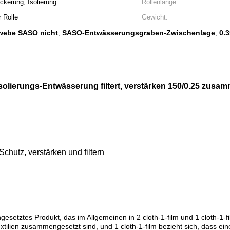
ckerung, Isolierung
Rollenlänge:
 Rolle
Gewicht:
webe SASO nicht
SASO-Entwässerungsgraben-Zwischenlage
0.
,
,
Isolierungs-Entwässerung filtert, verstärken 150/0.25 zu
chutz, verstärken und filtern
es Produkt, das im Allgemeinen in 2 cloth-1-film und 1 cloth-1-film un
lien zusammengesetzt sind, und 1 cloth-1-film bezieht sich, dass ei