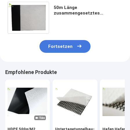
50m Länge
zusammengesetztes
Geomembrane 1 Sickerungs-
Steuerung der Stoff HDPE
Verdammungs-Zwischenlagen-
200/0.3
Fortsetzen
Empfohlene Produkte
HDPE 500g/M2
Untertagetunnelbau-
Hafen Hafenb