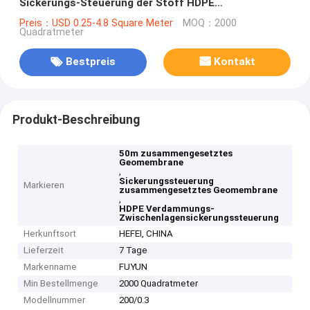
Sickerungs-Steuerung der Stoff HDPE
Verdammungs-Zwischenlagen-200/0.3
Preis：USD 0.25-4.8 Square Meter
MOQ：2000
Quadratmeter
Bestpreis
Kontakt
Produkt-Beschreibung
50m zusammengesetztes
Geomembrane
,
Sickerungssteuerung
Markieren
zusammengesetztes Geomembrane
,
HDPE Verdammungs-
Zwischenlagensickerungssteuerung
Herkunftsort
HEFEI, CHINA
Lieferzeit
7 Tage
Markenname
FUYUN
Min Bestellmenge
2000 Quadratmeter
Modellnummer
200/0.3