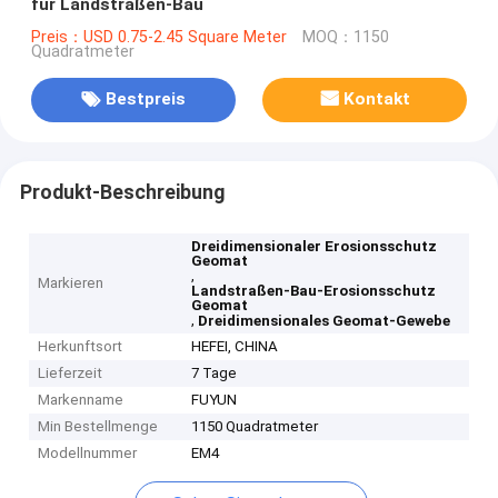
für Landstraßen-Bau
Preis：USD 0.75-2.45 Square Meter
MOQ：1150
Quadratmeter
Bestpreis
Kontakt
Produkt-Beschreibung
Dreidimensionaler Erosionsschutz
Geomat
,
Markieren
Landstraßen-Bau-Erosionsschutz
Geomat
,
Dreidimensionales Geomat-Gewebe
Herkunftsort
HEFEI, CHINA
Lieferzeit
7 Tage
Markenname
FUYUN
Min Bestellmenge
1150 Quadratmeter
Modellnummer
EM4