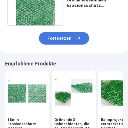
Erosionsschutz
Geomat-Gewebe für
Landstraßen-Bau
Fortsetzen
Empfohlene Produkte
18mm
Grünende 3
Bahnprojekt-K
Erosionsschutz
Bahnschichten, die
verstärkt HDP