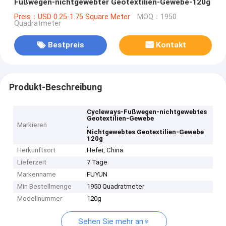
Fußwegen-nichtgewebter Geotextilien-Gewebe-120g
Preis：USD 0.25-1.75 Square Meter
MOQ：1950
Quadratmeter
Bestpreis
Kontakt
Produkt-Beschreibung
Cycleways-Fußwegen-nichtgewebtes
Geotextilien-Gewebe
Markieren
,
Nichtgewebtes Geotextilien-Gewebe
120g
Herkunftsort
Hefei, China
Lieferzeit
7 Tage
Markenname
FUYUN
Min Bestellmenge
1950 Quadratmeter
Modellnummer
120g
Sehen Sie mehr an