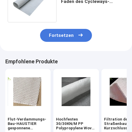
Faden des Cycleways-
Fußwegen-nichtgewebter
Geotextilien-Gewebe-120g
Fortsetzen
Empfohlene Produkte
Flut-Verdammungs-
Hochfestes
Filtration des
Bau-HAUSTIER
30/30KN/M PP
Straßenbau-
gesponnene
Polypropylene Woven
Kurzschluss-F