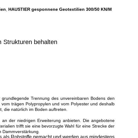
ien
HAUSTIER gesponnene Geotextilien 300/50 KN/M
,
 Strukturen behalten
für grundlegende Trennung des unvereinbaren Bodens den
n vom trägen Polypropylen und vom Polyester und deshalb
 die natürlich im Boden auftreten.
n an der niedrigen Erweiterung anbieten. Die angebotene
lien trifft sie eine bevorzugte Wahl für eine Strecke der
en Dammverstärkung.
s als Rohstoffe gemacht und werden aus mindestens