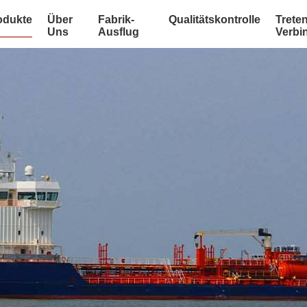
odukte
Über
Fabrik-
Qualitätskontrolle
Treten
Uns
Ausflug
Verbi