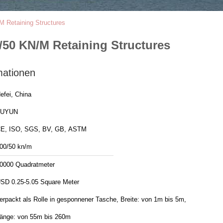
M Retaining Structures
/50 KN/M Retaining Structures
mationen
efei, China
FUYUN
E, ISO, SGS, BV, GB, ASTM
00/50 kn/m
0000 Quadratmeter
SD 0.25-5.05 Square Meter
erpackt als Rolle in gesponnener Tasche, Breite: von 1m bis 5m,
änge: von 55m bis 260m