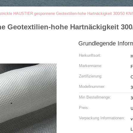
trickte HAUSTIER gesponnene Geotextilien-hohe Hartnäckigkeit 300/50 KN/
 Geotextilien-hohe Hartnäckigkeit 300
Grundlegende Infor
Herkunftsort:
H
Markenname:
Zertifizierung:
C
Modellnummer:
3
Min Bestellmenge:
3
Preis:
U
Verpackung Informationen:
v
L