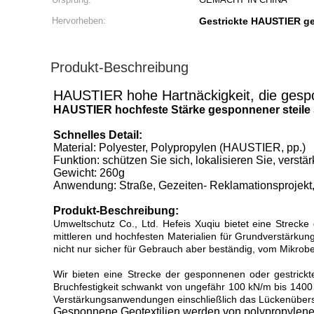
Hervorheben:
Gestrickte HAUSTIER g
Produkt-Beschreibung
HAUSTIER hohe Hartnäckigkeit, die gespo
HAUSTIER hochfeste Stärke gesponnener steile 
Schnelles Detail:
Material: Polyester, Polypropylen (HAUSTIER, pp.)
Funktion: schützen Sie sich, lokalisieren Sie, vers
Gewicht: 260g
Anwendung: Straße, Gezeiten- Reklamationsprojekt
Produkt-Beschreibung:
Umweltschutz Co., Ltd. Hefeis Xuqiu bietet eine Strec
mittleren und hochfesten Materialien für Grundverstärk
nicht nur sicher für Gebrauch aber beständig, vom Mikrobe
Wir bieten eine Strecke der gesponnenen oder gestrickt
Bruchfestigkeit schwankt von ungefähr 100 kN/m bis 1400 
Verstärkungsanwendungen einschließlich das Lückenübers
Gesponnene Geotextilien werden von polypropylene