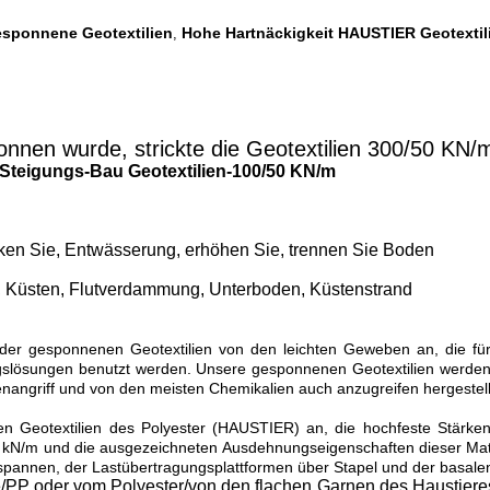
esponnene Geotextilien
Hohe Hartnäckigkeit HAUSTIER Geotextil
,
nnen wurde, strickte die Geotextilien 300/50 KN/m
Steigungs-Bau Geotextilien-100/50 KN/m
tärken Sie, Entwässerung, erhöhen Sie, trennen Sie Boden
, Küsten, Flutverdammung, Unterboden, Küstenstrand
ke der gesponnenen Geotextilien von den leichten Geweben an, die 
ungslösungen benutzt werden. Unsere gesponnenen Geotextilien werde
nangriff und von den meisten Chemikalien auch anzugreifen hergestellt,
en Geotextilien des Polyester (HAUSTIER) an, die hochfeste Stärke
kN/m und die ausgezeichneten Ausdehnungseigenschaften dieser Materia
pannen, der Lastübertragungsplattformen über Stapel und der basal
/PP oder vom Polyester/von den flachen Garnen des Haustiere