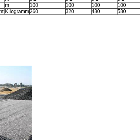
m
100
100
100
100
ht
Kilogramm
260
320
480
580