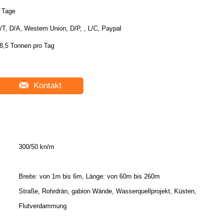
 Tage
/T, D/A, Western Union, D/P, , L/C, Paypal
8,5 Tonnen pro Tag
Kontakt
300/50 kn/m
Breite: von 1m bis 6m, Länge: von 60m bis 260m
Straße, Rohrdrän, gabion Wände, Wasserquellprojekt, Küsten,
Flutverdammung