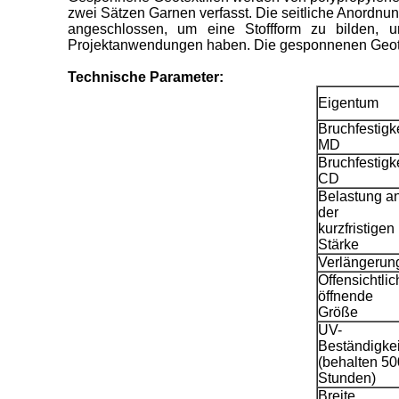
zwei Sätzen Garnen verfasst. Die seitliche Anordn
angeschlossen, um eine Stoffform zu bilden, 
Projektanwendungen haben. Die gesponnenen Geotexti
Technische Parameter:
Eigentum
Bruchfestigke
MD
Bruchfestigke
CD
Belastung a
der
kurzfristigen
Stärke
Verlängerun
Offensichtlic
öffnende
Größe
UV-
Beständigkei
(behalten 50
Stunden)
Breite