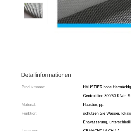
Detailinformationen
Produktname:
HAUSTIER hohe Hartnäckigke
Geotextilien 300/50 KN/m S
Material:
Haustier, pp.
Funktion:
schützen Sie Wasser, lokalis
Entwässerung, unterschiedl
Ursprung:
GEMACHT IN CHINA