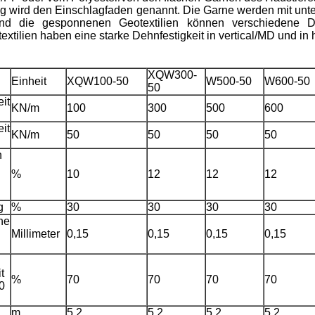
ung wird den Einschlagfaden genannt. Die Garne werden mit unt
und die gesponnenen Geotextilien können verschiedene 
lien haben eine starke Dehnfestigkeit in vertical/MD und in h
XQW300-
Einheit
XQW100-50
W500-50
W600-50
50
it
KN/m
100
300
500
600
it
KN/m
50
50
50
50
n
%
10
12
12
12
g
%
30
30
30
30
he
Millimeter
0,15
0,15
0,15
0,15
t
%
70
70
70
70
0
m
5,2
5,2
5,2
5,2