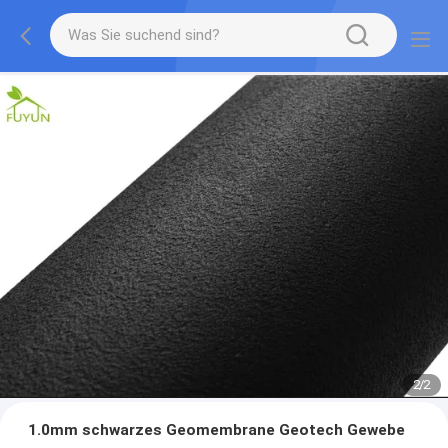
2
/
2
1.0mm schwarzes Geomembrane Geotech Gewebe