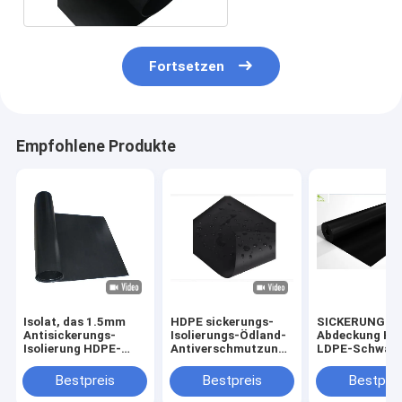
Fortsetzen
Empfohlene Produkte
Isolat, das 1.5mm
HDPE sickerungs-
SICKERUNGS-
Antisickerungs-
Isolierungs-Ödland-
Abdeckung HD
Isolierung HDPE-
Antiverschmutzung
LDPE-Schwar
LDPE-Schwarzes
Polyäthylen-mit
Geomembrane
Geomembrane-
hoher Dichte 1.0mm
Gewebe-
Bestpreis
Bestpreis
Bestprei
Gewebe-
Antischwarze
Zwischenlagen