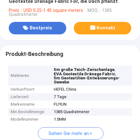
Geotextile Dränage Fabric For, die Dach pflanzt
Preis：USD 0.25-1.45 square meters
MOQ：1385
Quadratmeter
Bestpreis
Kontakt
Produkt-Beschreibung
,
5m große Teich-Zwischenlage
,
EVA Geotextile Dränage Fabric
Markieren
5m Geotextilien-Entwässerungs-
Gewebe
Herkunftsort
HEFEI, China
Lieferzeit
7 Tage
Markenname
FUYUN
Min Bestellmenge
1385 Quadratmeter
Modellnummer
1.0MM
Sehen Sie mehr an