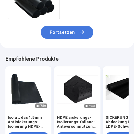
Geotextile Dränage Fabric
For, die Dach pflanzt
Fortsetzen
Empfohlene Produkte
Isolat, das 1.5mm
HDPE sickerungs-
SICKERUNGS-
Antisickerungs-
Isolierungs-Ödland-
Abdeckung HD
Isolierung HDPE-
Antiverschmutzung
LDPE-Schwar
LDPE-Schwarzes
Polyäthylen-mit
Geomembrane